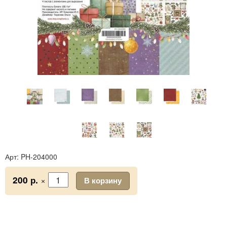
Арт:
PH-204000
×
200 р.